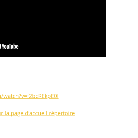
m/watch?v=f2bcREkpE0I
r la page d’accueil répertoire