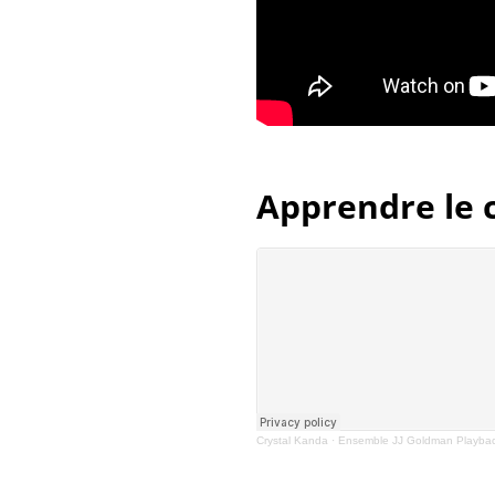
Apprendre le c
Crystal Kanda
·
Ensemble JJ Goldman Playba