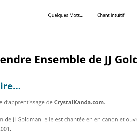
Quelques Mots…
Chant Intuitif
endre Ensemble de JJ Go
oire…
ce d’apprentissage de
CrystalKanda.com.
 de JJ Goldman. elle est chantée en en canon et ouv
 2001.