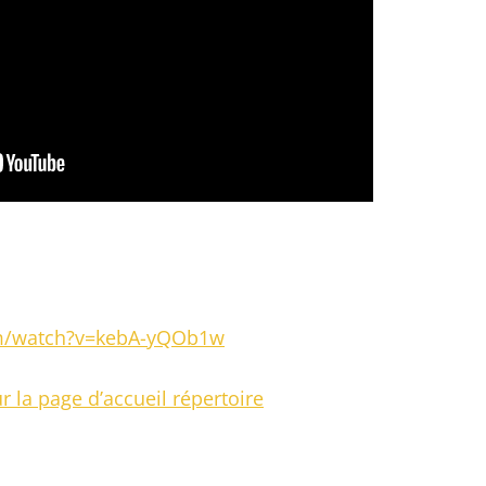
om/watch?v=kebA-yQOb1w
r la page d’accueil répertoire